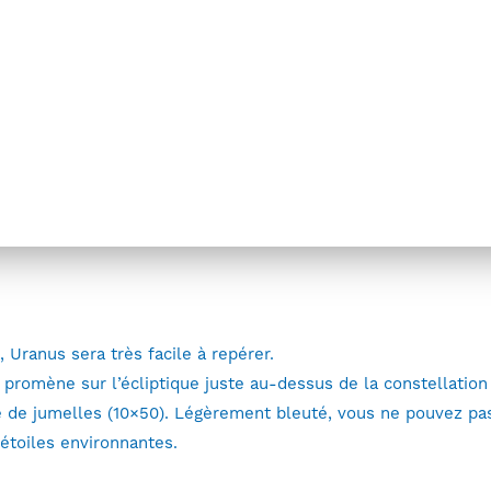
Activités
Portail des Savoirs
Rencontres 
Uranus
, Uranus sera très facile à repérer.
 promène sur l’écliptique juste au-dessus de la constellation
e de jumelles (10×50). Légèrement bleuté, vous ne pouvez pa
étoiles environnantes.