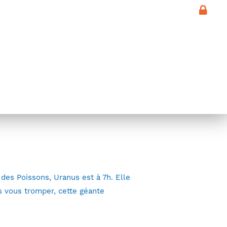
d’astronomes RTAA
à partager
 des Poissons, Uranus est à 7h. Elle
s vous tromper, cette géante