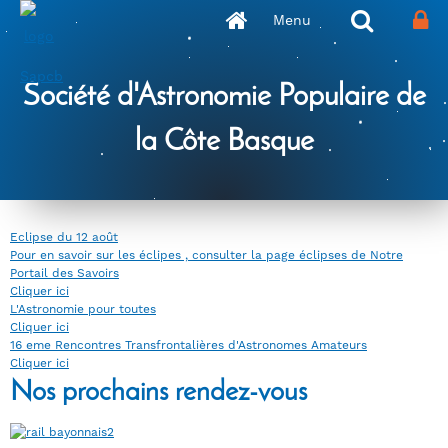
Panneau de gestion des cookies
Menu
Société d'Astronomie Populaire de
la Côte Basque
Eclipse du 12 août
Pour en savoir sur les éclipes , consulter la page éclipses de Notre
Portail des Savoirs
Cliquer ici
L'Astronomie pour toutes
Cliquer ici
16 eme Rencontres Transfrontalières d'Astronomes Amateurs
Cliquer ici
Nos prochains rendez-vous