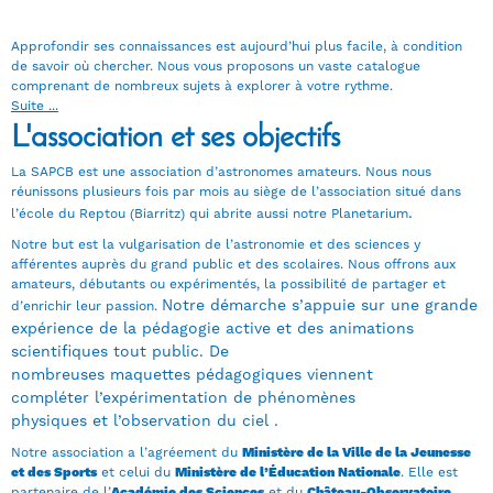
Approfondir ses connaissances est aujourd’hui plus facile, à condition
de savoir où chercher. Nous vous proposons un vaste catalogue
comprenant de nombreux sujets à explorer à votre rythme.
Suite ...
L'association et ses objectifs
La SAPCB est une association d’astronomes amateurs. Nous nous
réunissons plusieurs fois par mois au siège de l’association situé dans
.
l’école du Reptou (Biarritz) qui abrite aussi notre Planetarium
Notre but est la vulgarisation de l’astronomie et des sciences y
afférentes auprès du grand public et des scolaires. Nous offrons aux
amateurs, débutants ou expérimentés, la possibilité de partager et
Notre démarche s’appuie sur une grande
d’enrichir leur passion.
expérience de la pédagogie active
e
t des animations
scientifiques tout public. De
nombreuses
maquettes
pédagogiques viennent
compléter
l’expérimentation de phénomènes
physiques
et
l’observation du ciel
.
Notre association a l’agréement du
Ministère de la Ville de la Jeunesse
et des Sports
et celui du
Ministère de l’Éducation Nationale
. Elle est
partenaire de l’
Académie des Sciences
et du
Château-Observatoire