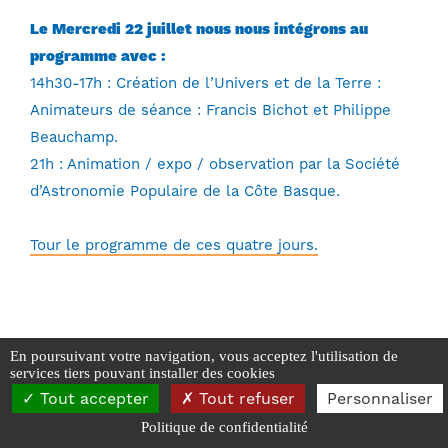
Le Mercredi 22 juillet nous nous intégrons au
programme avec :
14h30-17h : Création de l’Univers et de la Terre :
Animateurs de séance : Francis Bichot et Philippe
Beauchamp.
21h : Animation / expo / observation par la Société
d’Astronomie Populaire de la Côte Basque.
Tour le programme de ces quatre jours.
En poursuivant votre navigation, vous acceptez l'utilisation de
services tiers pouvant installer des cookies
SAPCB - 2026
Tout accepter
Tout refuser
Personnaliser
Mentions Légales
-
Données personnelles et Cookies
Politique de confidentialité
Réalisé par Webyc - Yann Carpentier