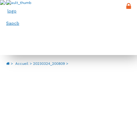
Panneau de gestion des cookies
Menu
20230324_200809
>
Accueil
20230324_200809