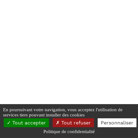
En poursuivant votre navigation, vous acceptez l'utilisation de
services tiers pouvant installer des cookies
SAPCB - 2026
Tout accepter
Tout refuser
Personnaliser
Mentions Légales
-
Données personnelles et Cookies
Politique de confidentialité
Réalisé par Webyc - Yann Carpentier