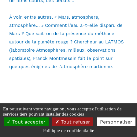
de films courts, des débats…
À voir, entre autres, «
Mars, atmosphère,
atmosphère…
» Comment l’eau a-t-elle disparu de
Mars ? Que sait-on de la présence du méthane
autour de la planète rouge ? Chercheur au LATMOS
(laboratoire Atmosphères, milieux, observations
spatiales), Franck Montmessin fait le point sur
quelques énigmes de l’atmosphère martienne.
En poursuivant votre navigation, vous acceptez l'utilisation de
services tiers pouvant installer des cookies
SAPCB - 2026
Tout accepter
Tout refuser
Personnaliser
Mentions Légales
-
Données personnelles et Cookies
Politique de confidentialité
Réalisé par Webyc - Yann Carpentier