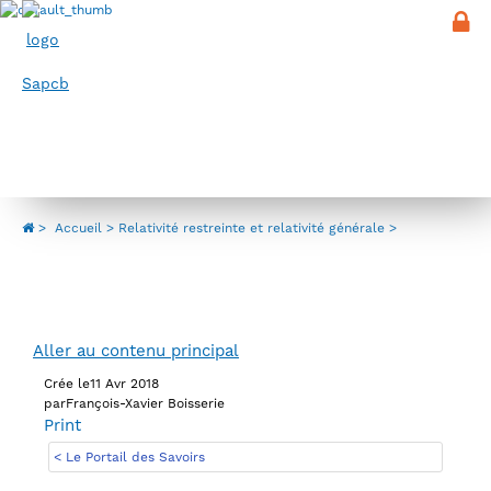
Panneau de gestion des cookies
Menu
Relativité restreinte et relativité
générale
>
Accueil
Relativité restreinte et relativité générale
Aller au contenu principal
Crée le
11 Avr 2018
par
François-Xavier Boisserie
Print
< Le Portail des Savoirs