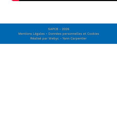
SAPCB - 2026
Mentions Légales
-
Données personnelles et Cookies
Réalisé par Webyc - Yann Carpentier