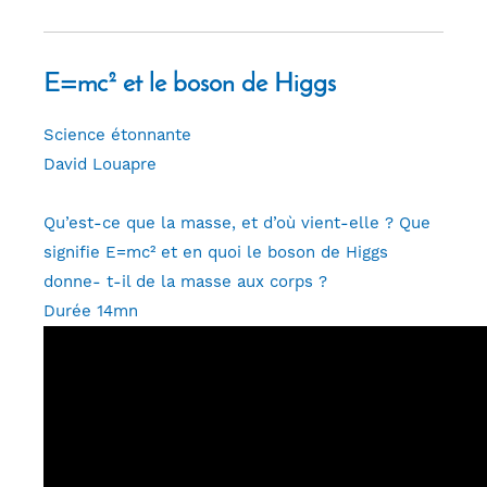
E=mc² et le boson de Higgs
Science étonnante
David Louapre
Qu’est-ce que la masse, et d’où vient-elle ? Que
signifie E=mc² et en quoi le boson de Higgs
donne- t-il de la masse aux corps ?
Durée 14mn