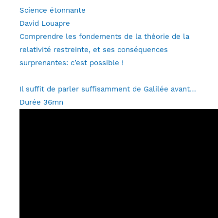
Science étonnante
David Louapre
Comprendre les fondements de la théorie de la
relativité restreinte, et ses conséquences
surprenantes: c’est possible !
Il suffit de parler suffisamment de Galilée avant…
Durée 36mn