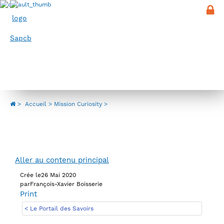
Panneau de gestion des cookies
Menu
Mission Curiosity
>
Accueil
Mission Curiosity
Aller au contenu principal
Crée le
26 Mai 2020
par
François-Xavier Boisserie
Print
< Le Portail des Savoirs