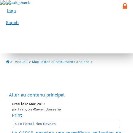
Panneau de gestion des cookies
Menu
Maquettes d’instruments anciens
>
Accueil
Maquettes d’instruments anciens
Aller au contenu principal
Crée le
12 Mar 2019
par
François-Xavier Boisserie
Print
< Le Portail des Savoirs
La SAPCB possède une magnifique collection de