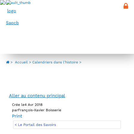
Panneau de gestion des cookies
Menu
Calendriers dans l’histoire
>
Accueil
Calendriers dans l’histoire
Aller au contenu principal
Crée le
4 Avr 2018
par
François-Xavier Boisserie
Print
< Le Portail des Savoirs