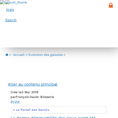
Panneau de gestion des cookies
Menu
Evolution des galaxies
>
Accueil
Evolution des galaxies
Aller au contenu principal
Crée le
3 Mar 2019
par
François-Xavier Boisserie
Print
< Le Portail des Savoirs
Le dogme d’immuabilité des cieux ayant été