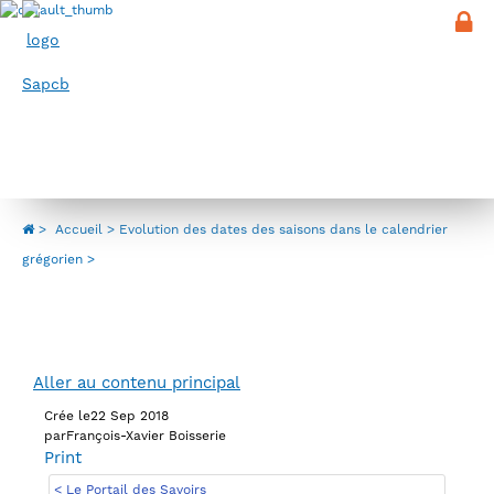
Panneau de gestion des cookies
Menu
Evolution des dates des saisons dans le
calendrier grégorien
>
Accueil
Evolution des dates des saisons dans le calendrier
grégorien
Aller au contenu principal
Crée le
22 Sep 2018
par
François-Xavier Boisserie
Print
< Le Portail des Savoirs