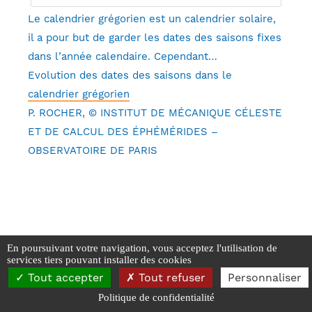
Le calendrier grégorien est un calendrier solaire,
il a pour but de garder les dates des saisons fixes
dans l’année calendaire. Cependant…
Evolution des dates des saisons dans le
calendrier grégorien
P. ROCHER, © INSTITUT DE MÉCANIQUE CÉLESTE
ET DE CALCUL DES ÉPHÉMÉRIDES –
OBSERVATOIRE DE PARIS
En poursuivant votre navigation, vous acceptez l'utilisation de
services tiers pouvant installer des cookies
SAPCB - 2026
Tout accepter
Tout refuser
Personnaliser
Mentions Légales
-
Données personnelles et Cookies
Politique de confidentialité
Réalisé par Webyc - Yann Carpentier