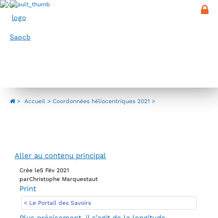
Panneau de gestion des cookies
Menu
Coordonnées héliocentriques 2021
>
Accueil
Coordonnées héliocentriques 2021
Aller au contenu principal
Crée le
5 Fév 2021
par
Christophe Marquestaut
Print
< Le Portail des Savoirs
Plus précisement, il s’agit de la longitude