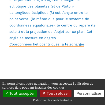
écliptique des planètes (et de Pluton).
La longitude écliptique (
λ
) est l’angle entre le
point vernal (le même que pour le système de
coordonnées équatoriales), le centre du repère (le
soleil) et la projection de l’objet sur ce plan. Cet
angle se mesure en degrés.
Coordonnées héliocentriques à télécharger
En poursuivant votre navigation, vous acceptez l'utilisation de
services tiers pouvant installer des cookies
SAPCB - 2026
Tout accepter
Tout refuser
Personnaliser
Mentions Légales
-
Données personnelles et Cookies
Politique de confidentialité
Réalisé par Webyc - Yann Carpentier