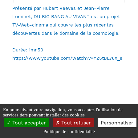
Présenté par Hubert Reeves et Jean-Pierre
Luminet, DU BIG BANG AU VIVANT est un projet
TV-Web-cinéma qui couvre les plus récentes
découvertes dans le domaine de la cosmologie.
Durée: 1mn50
https://www.youtube.com/watch?v=YZ5tBL76X_s
En poursuivant votre navigation, vous acceptez l'utilisation de
services tiers pouvant installer des cookies
SAPCB - 2026
Tout accepter
Tout refuser
Personnaliser
Mentions Légales
-
Données personnelles et Cookies
Politique de confidentialité
Réalisé par Webyc - Yann Carpentier