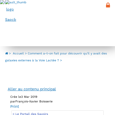
Panneau de gestion des cookies
Menu
Comment a-t-on fait pour découvrir
qu’il y avait des galaxies externes à la
Voie Lactée ?
>
Accueil
Comment a-t-on fait pour découvrir qu’il y avait des
galaxies externes à la Voie Lactée ?
Aller au contenu principal
Crée le
3 Mar 2019
par
François-Xavier Boisserie
Print
< Le Portail des Savoirs