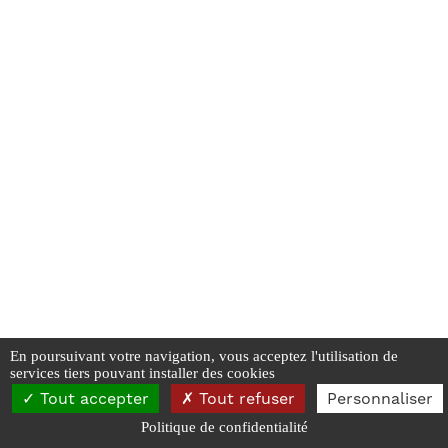
En poursuivant votre navigation, vous acceptez l'utilisation de
services tiers pouvant installer des cookies
SAPCB - 2026
Tout accepter
Tout refuser
Personnaliser
Mentions Légales
-
Données personnelles et Cookies
Politique de confidentialité
Réalisé par Webyc - Yann Carpentier