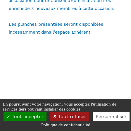
association dont le Conseil d’Administration s’est
enrichi de 3 nouveaux membres à cette occasion.
Les planches présentées seront disponibles
incessamment dans l’espace adhérent.
En poursuivant votre navigation, vous acceptez l'utilisation de
services tiers pouvant installer des cookies
SAPCB - 2026
Tout accepter
Tout refuser
Personnaliser
Mentions Légales
-
Données personnelles et Cookies
Politique de confidentialité
Réalisé par Webyc - Yann Carpentier