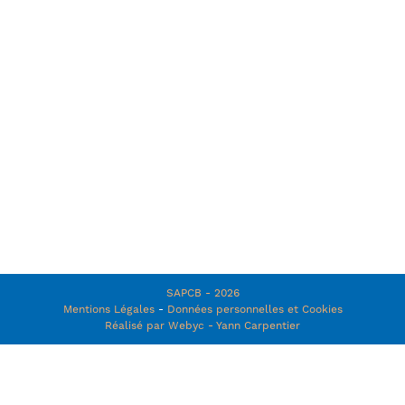
SAPCB - 2026
Mentions Légales
-
Données personnelles et Cookies
Réalisé par Webyc - Yann Carpentier