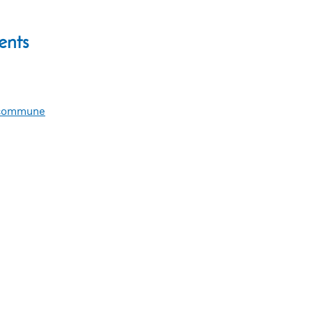
ents
e commune